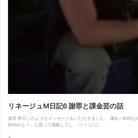
リネージュM日記6 謝罪と課金芸の話
謝罪 昨日このようなメッセージをいただきました。 凍結＝BA
リ
BANかな？」と思って掲載してし …
続きを読む
ネ
ー