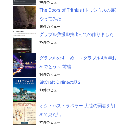
16件のビュー
The Doors of Trithius (トリシウスの扉)
やってみた
15件のビュー
グラブル救援ID抽出っての作りました
15件のビュー
グラブルのすゝめ ～グラブル4周年お
めでとう～ 前編
14件のビュー
BitCraft Onlineの話2
13件のビュー
オクトパストラベラー 大陸の覇者を初
めて見た話
12件のビュー