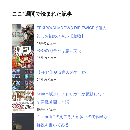
ここ1週間で読まれた記事
SEKIRO:SHADOWS DIE TWICEで個人
的にお勧めスキル【隻狼】
41件のビュー
FGOのガチャは悪い文明
26件のビュー
【FF14】G13導入のすゝめ
24件のビュー
Steam版クロノトリガーが起動しなく
て悪戦苦闘した話
19件のビュー
Discordに怯えてる人が多いので簡単な
解説を書いてみる