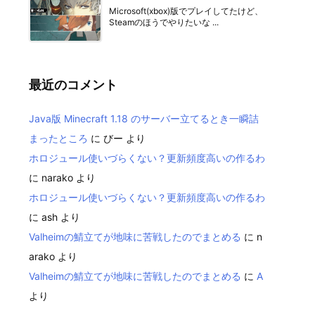
Microsoft(xbox)版でプレイしてたけど、
Steamのほうでやりたいな ...
最近のコメント
Java版 Minecraft 1.18 のサーバー立てるとき一瞬詰
まったところ
に
びー
より
ホロジュール使いづらくない？更新頻度高いの作るわ
に
narako
より
ホロジュール使いづらくない？更新頻度高いの作るわ
に
ash
より
Valheimの鯖立てが地味に苦戦したのでまとめる
に
n
arako
より
Valheimの鯖立てが地味に苦戦したのでまとめる
に
A
より