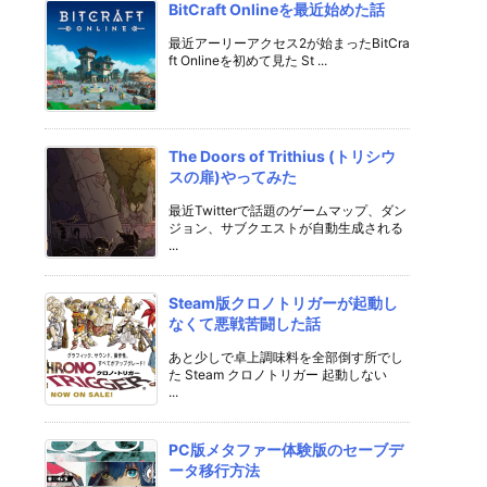
BitCraft Onlineを最近始めた話
最近アーリーアクセス2が始まったBitCra
ft Onlineを初めて見た St ...
The Doors of Trithius (トリシウ
スの扉)やってみた
最近Twitterで話題のゲームマップ、ダン
ジョン、サブクエストが自動生成される
...
Steam版クロノトリガーが起動し
なくて悪戦苦闘した話
あと少しで卓上調味料を全部倒す所でし
た Steam クロノトリガー 起動しない
...
PC版メタファー体験版のセーブデ
ータ移行方法