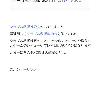
— ならこ (@narako_ff14)
2019年1月30日
グラブル救援検索
を作っていました
最近新しく
グラブル救援ID抽出
を作りました
グラブル救援検索のこと、その他はソシャゲや購入し
たゲームのレビューやプレイ日記がメインになります
たまーにその他PC関連の雑記なども。
スポンサーリンク