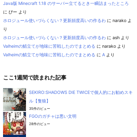
Java版 Minecraft 1.18 のサーバー立てるとき一瞬詰まったところ
に
びー
より
ホロジュール使いづらくない？更新頻度高いの作るわ
に
narako
よ
り
ホロジュール使いづらくない？更新頻度高いの作るわ
に
ash
より
Valheimの鯖立てが地味に苦戦したのでまとめる
に
narako
より
Valheimの鯖立てが地味に苦戦したのでまとめる
に
A
より
ここ1週間で読まれた記事
SEKIRO:SHADOWS DIE TWICEで個人的にお勧めスキ
ル【隻狼】
35件のビュー
FGOのガチャは悪い文明
28件のビュー