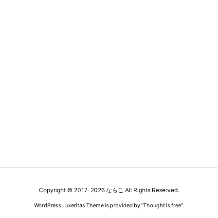
Copyright ©
2017
-2026
ならこ
All Rights Reserved.
WordPress Luxeritas Theme is provided by "
Thought is free
".