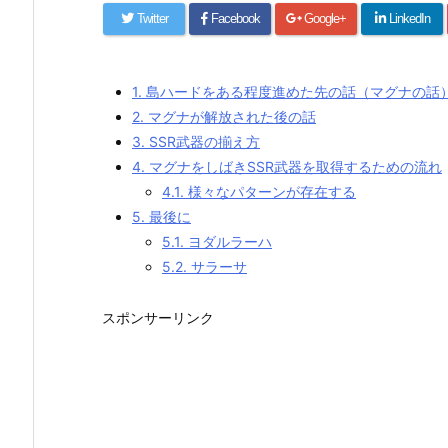
Twitter
Facebook
Google+
LinkedIn
1.
島ハードをある程度進めた先の話（マグナの話
2.
マグナが解放された後の話
3.
SSR武器の揃え方
4.
マグナをしばきSSR武器を取得するための流れ
4.1.
様々なパターンが存在する
5.
最後に
5.1.
ヨダルラーハ
5.2.
サラーサ
スポンサーリンク