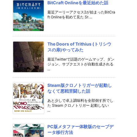
BitCraft Onlineを最近始めた話
最近アーリーアクセス2が始まったBitCra
ft Onlineを初めて見た St ...
The Doors of Trithius (トリシウ
スの扉)やってみた
最近Twitterで話題のゲームマップ、ダン
ジョン、サブクエストが自動生成される
...
Steam版クロノトリガーが起動し
なくて悪戦苦闘した話
あと少しで卓上調味料を全部倒す所でし
た Steam クロノトリガー 起動しない
...
PC版メタファー体験版のセーブデ
ータ移行方法