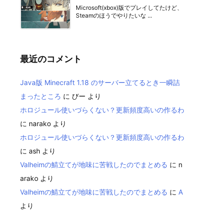
Microsoft(xbox)版でプレイしてたけど、
Steamのほうでやりたいな ...
最近のコメント
Java版 Minecraft 1.18 のサーバー立てるとき一瞬詰
まったところ
に
びー
より
ホロジュール使いづらくない？更新頻度高いの作るわ
に
narako
より
ホロジュール使いづらくない？更新頻度高いの作るわ
に
ash
より
Valheimの鯖立てが地味に苦戦したのでまとめる
に
n
arako
より
Valheimの鯖立てが地味に苦戦したのでまとめる
に
A
より