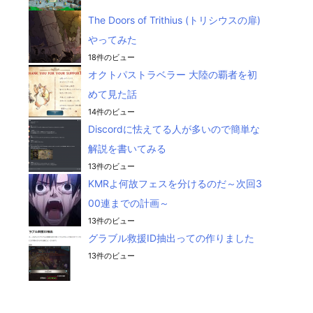
The Doors of Trithius (トリシウスの扉)
やってみた
18件のビュー
オクトパストラベラー 大陸の覇者を初
めて見た話
14件のビュー
Discordに怯えてる人が多いので簡単な
解説を書いてみる
13件のビュー
KMRよ何故フェスを分けるのだ～次回3
00連までの計画～
13件のビュー
グラブル救援ID抽出っての作りました
13件のビュー