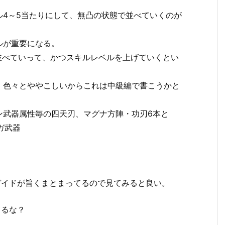
ル4～5当たりにして、無凸の状態で並べていくのが
ルが重要になる。
並べていって、かつスキルレベルを上げていくとい
、色々とややこしいからこれは中級編で書こうかと
ン武器属性毎の四天刃、マグナ方陣・功刃6本と
ガ武器
。
ガイドが旨くまとまってるので見てみると良い。
てるな？