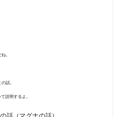
だね。
との話。
いて説明するよ。
先の話（マグナの話）