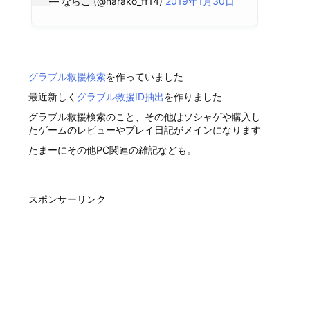
— ならこ (@narako_ff14)
2019年1月30日
グラブル救援検索
を作っていました
最近新しく
グラブル救援ID抽出
を作りました
グラブル救援検索のこと、その他はソシャゲや購入し
たゲームのレビューやプレイ日記がメインになります
たまーにその他PC関連の雑記なども。
スポンサーリンク