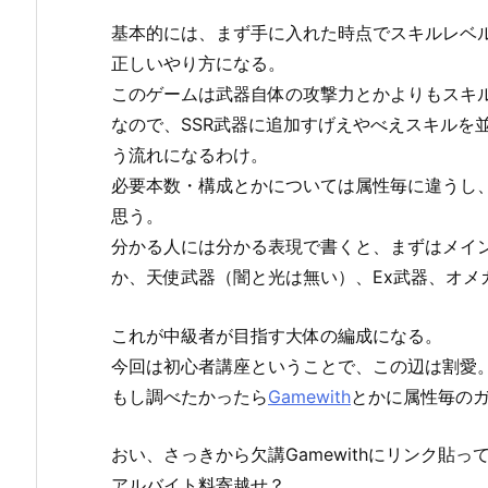
基本的には、まず手に入れた時点でスキルレベ
正しいやり方になる。
このゲームは武器自体の攻撃力とかよりもスキ
なので、SSR武器に追加すげえやべえスキルを
う流れになるわけ。
必要本数・構成とかについては属性毎に違うし
思う。
分かる人には分かる表現で書くと、まずはメイ
か、天使武器（闇と光は無い）、Ex武器、オメ
これが中級者が目指す大体の編成になる。
今回は初心者講座ということで、この辺は割愛
もし調べたかったら
Gamewith
とかに属性毎の
おい、さっきから欠講Gamewithにリンク貼っ
アルバイト料寄越せ？