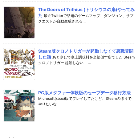
The Doors of Trithius (トリシウスの扉)やってみ
た
最近Twitterで話題のゲームマップ、ダンジョン、サブ
クエストが自動生成される ...
Steam版クロノトリガーが起動しなくて悪戦苦闘
した話
あと少しで卓上調味料を全部倒す所でした Steam
クロノトリガー 起動しない ...
PC版メタファー体験版のセーブデータ移行方法
Microsoft(xbox)版でプレイしてたけど、Steamのほうで
やりたいな ...