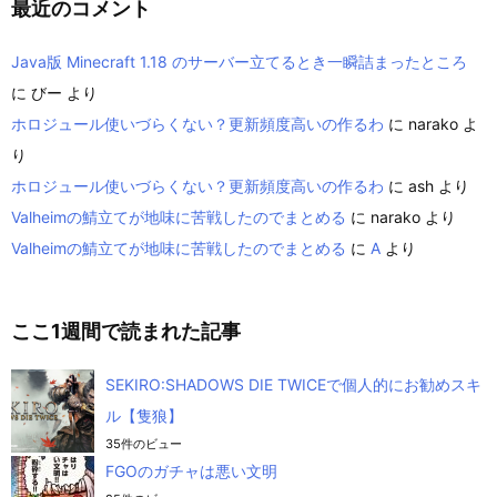
最近のコメント
Java版 Minecraft 1.18 のサーバー立てるとき一瞬詰まったところ
に
びー
より
ホロジュール使いづらくない？更新頻度高いの作るわ
に
narako
よ
り
ホロジュール使いづらくない？更新頻度高いの作るわ
に
ash
より
Valheimの鯖立てが地味に苦戦したのでまとめる
に
narako
より
Valheimの鯖立てが地味に苦戦したのでまとめる
に
A
より
ここ1週間で読まれた記事
SEKIRO:SHADOWS DIE TWICEで個人的にお勧めスキ
ル【隻狼】
35件のビュー
FGOのガチャは悪い文明