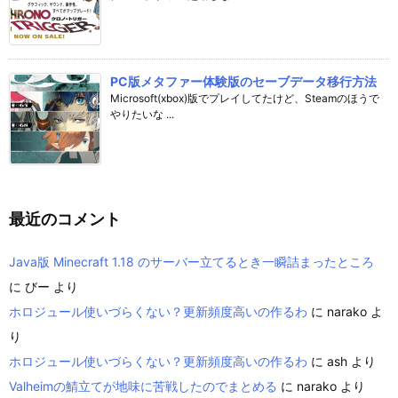
PC版メタファー体験版のセーブデータ移行方法
Microsoft(xbox)版でプレイしてたけど、Steamのほうで
やりたいな ...
最近のコメント
Java版 Minecraft 1.18 のサーバー立てるとき一瞬詰まったところ
に
びー
より
ホロジュール使いづらくない？更新頻度高いの作るわ
に
narako
よ
り
ホロジュール使いづらくない？更新頻度高いの作るわ
に
ash
より
Valheimの鯖立てが地味に苦戦したのでまとめる
に
narako
より