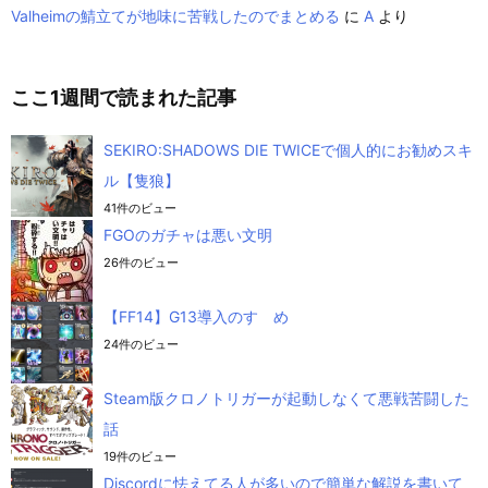
Valheimの鯖立てが地味に苦戦したのでまとめる
に
A
より
ここ1週間で読まれた記事
SEKIRO:SHADOWS DIE TWICEで個人的にお勧めスキ
ル【隻狼】
41件のビュー
FGOのガチャは悪い文明
26件のビュー
【FF14】G13導入のすゝめ
24件のビュー
Steam版クロノトリガーが起動しなくて悪戦苦闘した
話
19件のビュー
Discordに怯えてる人が多いので簡単な解説を書いて