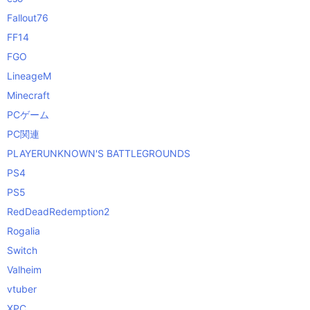
Fallout76
FF14
FGO
LineageM
Minecraft
PCゲーム
PC関連
PLAYERUNKNOWN'S BATTLEGROUNDS
PS4
PS5
RedDeadRedemption2
Rogalia
Switch
Valheim
vtuber
XPC