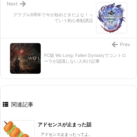
Next
グラブル9周年で今が始めどきだよな！っ
ていう初心者勧誘話
Prev
PC版 Wo Long: Fallen Dynastyでコントロ
ーラが認識しない人向け記事
関連記事
アドセンスが止まった話
アドセンス止まったってよ。