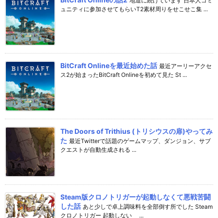
地道に続けています 日本人コミ
ュニティに参加させてもらいT2素材周りをせこせこ集 ...
BitCraft Onlineを最近始めた話
最近アーリーアクセ
ス2が始まったBitCraft Onlineを初めて見た St ...
The Doors of Trithius (トリシウスの扉)やってみ
た
最近Twitterで話題のゲームマップ、ダンジョン、サブ
クエストが自動生成される ...
Steam版クロノトリガーが起動しなくて悪戦苦闘
した話
あと少しで卓上調味料を全部倒す所でした Steam
クロノトリガー 起動しない ...