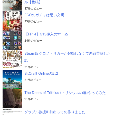
ル【隻狼】
37件のビュー
FGOのガチャは悪い文明
25件のビュー
【FF14】G13導入のすゝめ
24件のビュー
Steam版クロノトリガーが起動しなくて悪戦苦闘した
話
21件のビュー
BitCraft Onlineの話2
21件のビュー
The Doors of Trithius (トリシウスの扉)やってみた
15件のビュー
グラブル救援ID抽出っての作りました