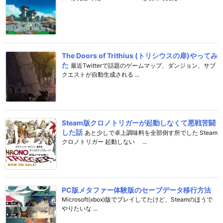
The Doors of Trithius (トリシウスの扉)やってみ
た
最近Twitterで話題のゲームマップ、ダンジョン、サブ
クエストが自動生成される ...
Steam版クロノトリガーが起動しなくて悪戦苦闘
した話
あと少しで卓上調味料を全部倒す所でした Steam
クロノトリガー 起動しない ...
PC版メタファー体験版のセーブデータ移行方法
Microsoft(xbox)版でプレイしてたけど、Steamのほうで
やりたいな ...