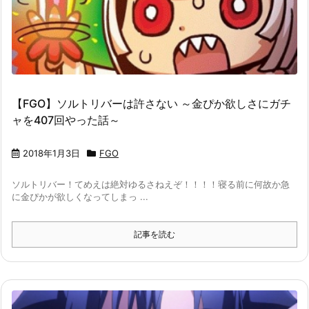
【FGO】ソルトリバーは許さない ～金ぴか欲しさにガチ
ャを407回やった話～
2018年1月3日
FGO
ソルトリバー！てめえは絶対ゆるさねえぞ！！！！寝る前に何故か急
に金ぴかが欲しくなってしまっ ...
記事を読む