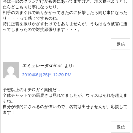
今は一部のクランだけが被害にあってますけど、ボス食べようとし
たらどこも同じ事になったり、
相手の気まぐれで斬りかかってきたのに反撃したら同じ事になった
り・・・って感じですものね。
特に正義を振りかざすわけでもありませんが、うちはもう被害に遭
ってしまったので対抗頑張ります・・・。
返信
エミュレータshine!
より:
2019年6月25日 12:29 PM
予想以上のキチ○ガイ集団だ…
全体チャットでの馬鹿さは見れてましたが、ウィスはそれを超えま
すね。
自分が標的にされるのが怖いので、名前は出せませんが、応援して
ます！
返信