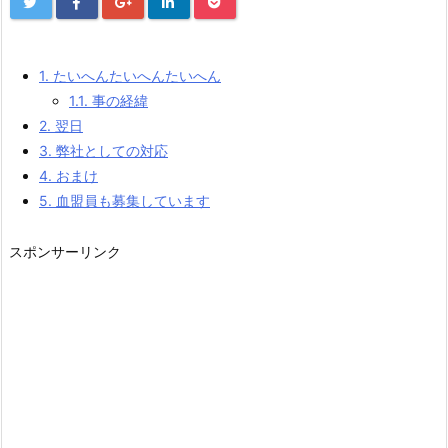
1.
たいへんたいへんたいへん
1.1.
事の経緯
2.
翌日
3.
弊社としての対応
4.
おまけ
5.
血盟員も募集しています
スポンサーリンク