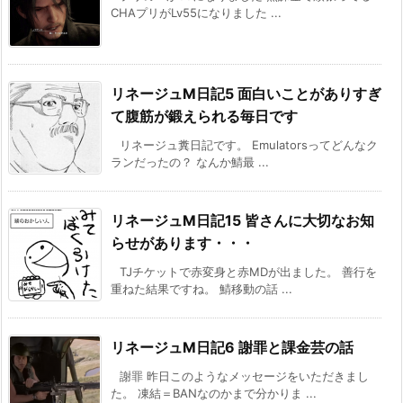
CHAプリがLv55になりました ...
リネージュM日記5 面白いことがありすぎ
て腹筋が鍛えられる毎日です
リネージュ糞日記です。 Emulatorsってどんなク
ランだったの？ なんか鯖最 ...
リネージュM日記15 皆さんに大切なお知
らせがあります・・・
TJチケットで赤変身と赤MDが出ました。 善行を
重ねた結果ですね。 鯖移動の話 ...
リネージュM日記6 謝罪と課金芸の話
謝罪 昨日このようなメッセージをいただきまし
た。 凍結＝BANなのかまで分かりま ...