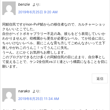
benzie
より:
2019年6月25日 9:20 AM
同鯖住民ですがnon-PvP鯖からの移住者なので、カルチャーショッ
クもいいとこでした。
自分がヘイトボキャブラリー不足の為、彼らをどう表現していいか
わかりませんが、幼稚園から更生が必要なレベル、てか社会に出し
ちゃいけないレベル、親にこんな育ち方してごめんなさいって土下
座しやがれこのうんこ！ってうんこに失礼。
うーん。とにかくお気持ちお察しします。
このブログができるだけ多くの同鯖住民の目に止まり、自分事とし
て捉えることで、ケン2全住民vsゴミ達という構図になることを切に
願います。
返信
narako
より:
2019年6月25日 11:34 AM