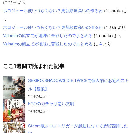
に
びー
より
ホロジュール使いづらくない？更新頻度高いの作るわ
に
narako
よ
り
ホロジュール使いづらくない？更新頻度高いの作るわ
に
ash
より
Valheimの鯖立てが地味に苦戦したのでまとめる
に
narako
より
Valheimの鯖立てが地味に苦戦したのでまとめる
に
A
より
ここ1週間で読まれた記事
SEKIRO:SHADOWS DIE TWICEで個人的にお勧めスキ
ル【隻狼】
33件のビュー
FGOのガチャは悪い文明
24件のビュー
Steam版クロノトリガーが起動しなくて悪戦苦闘した