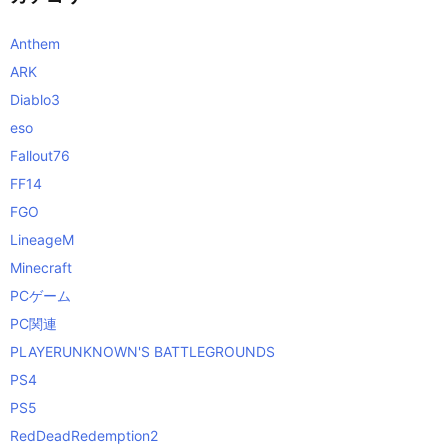
Anthem
ARK
Diablo3
eso
Fallout76
FF14
FGO
LineageM
Minecraft
PCゲーム
PC関連
PLAYERUNKNOWN'S BATTLEGROUNDS
PS4
PS5
RedDeadRedemption2