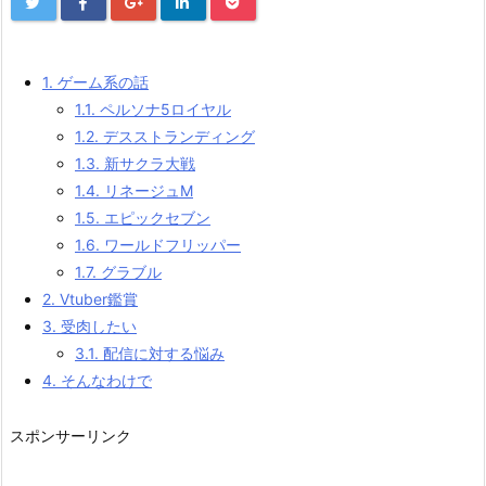
1.
ゲーム系の話
1.1.
ペルソナ5ロイヤル
1.2.
デスストランディング
1.3.
新サクラ大戦
1.4.
リネージュM
1.5.
エピックセブン
1.6.
ワールドフリッパー
1.7.
グラブル
2.
Vtuber鑑賞
3.
受肉したい
3.1.
配信に対する悩み
4.
そんなわけで
スポンサーリンク