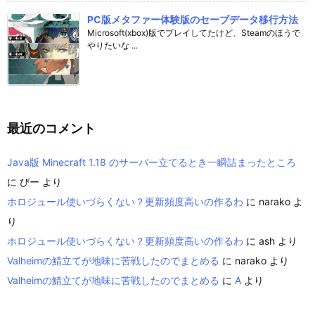
PC版メタファー体験版のセーブデータ移行方法
Microsoft(xbox)版でプレイしてたけど、Steamのほうで
やりたいな ...
最近のコメント
Java版 Minecraft 1.18 のサーバー立てるとき一瞬詰まったところ
に
びー
より
ホロジュール使いづらくない？更新頻度高いの作るわ
に
narako
よ
り
ホロジュール使いづらくない？更新頻度高いの作るわ
に
ash
より
Valheimの鯖立てが地味に苦戦したのでまとめる
に
narako
より
Valheimの鯖立てが地味に苦戦したのでまとめる
に
A
より