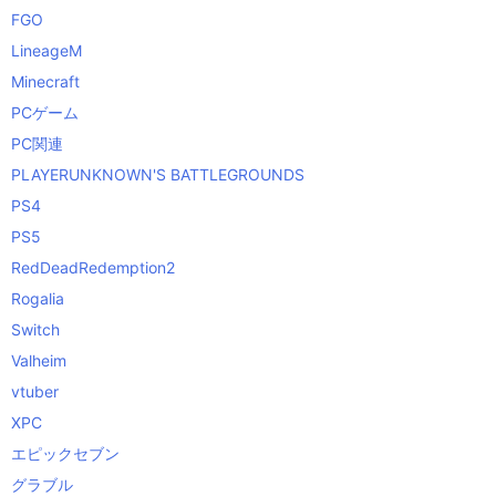
FGO
LineageM
Minecraft
PCゲーム
PC関連
PLAYERUNKNOWN'S BATTLEGROUNDS
PS4
PS5
RedDeadRedemption2
Rogalia
Switch
Valheim
vtuber
XPC
エピックセブン
グラブル