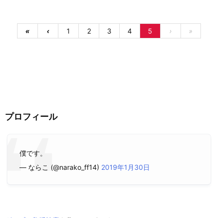
«
‹
1
2
3
4
5
›
»
プロフィール
僕です。
— ならこ (@narako_ff14)
2019年1月30日