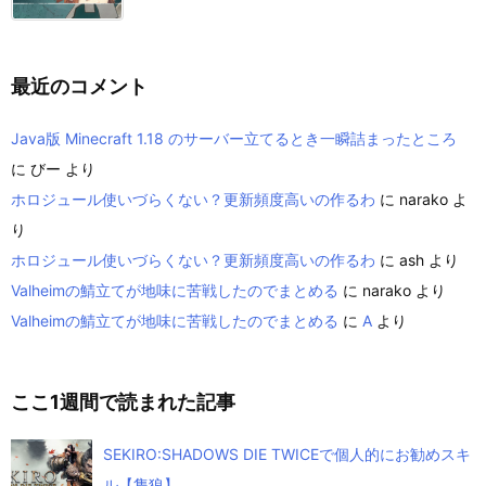
最近のコメント
Java版 Minecraft 1.18 のサーバー立てるとき一瞬詰まったところ
に
びー
より
ホロジュール使いづらくない？更新頻度高いの作るわ
に
narako
よ
り
ホロジュール使いづらくない？更新頻度高いの作るわ
に
ash
より
Valheimの鯖立てが地味に苦戦したのでまとめる
に
narako
より
Valheimの鯖立てが地味に苦戦したのでまとめる
に
A
より
ここ1週間で読まれた記事
SEKIRO:SHADOWS DIE TWICEで個人的にお勧めスキ
ル【隻狼】