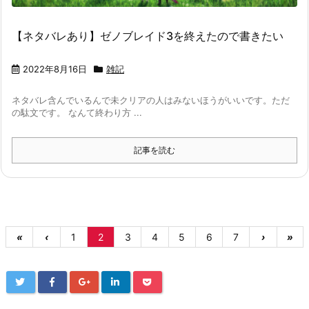
【ネタバレあり】ゼノブレイド3を終えたので書きたい
2022年8月16日
雑記
ネタバレ含んでいるんで未クリアの人はみないほうがいいです。ただ
の駄文です。 なんて終わり方 ...
記事を読む
«
‹
1
2
3
4
5
6
7
›
»