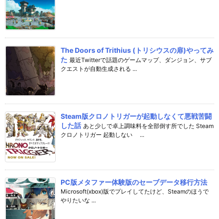
The Doors of Trithius (トリシウスの扉)やってみ
た
最近Twitterで話題のゲームマップ、ダンジョン、サブ
クエストが自動生成される ...
Steam版クロノトリガーが起動しなくて悪戦苦闘
した話
あと少しで卓上調味料を全部倒す所でした Steam
クロノトリガー 起動しない ...
PC版メタファー体験版のセーブデータ移行方法
Microsoft(xbox)版でプレイしてたけど、Steamのほうで
やりたいな ...