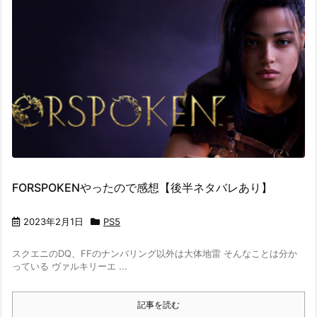
FORSPOKENやったので感想【後半ネタバレあり】
2023年2月1日
PS5
スクエニのDQ、FFのナンバリング以外は大体地雷 そんなことは分か
っている ヴァルキリーエ ...
記事を読む