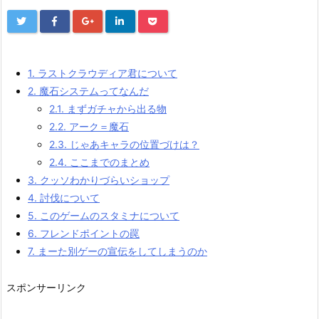
1.
ラストクラウディア君について
2.
魔石システムってなんだ
2.1.
まずガチャから出る物
2.2.
アーク＝魔石
2.3.
じゃあキャラの位置づけは？
2.4.
ここまでのまとめ
3.
クッソわかりづらいショップ
4.
討伐について
5.
このゲームのスタミナについて
6.
フレンドポイントの罠
7.
まーた別ゲーの宣伝をしてしまうのか
スポンサーリンク