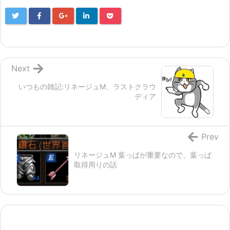
Next
いつもの雑記:リネージュM、ラストクラウ
ディア
Prev
リネージュM 葉っぱが重要なので、葉っぱ
取得周りの話