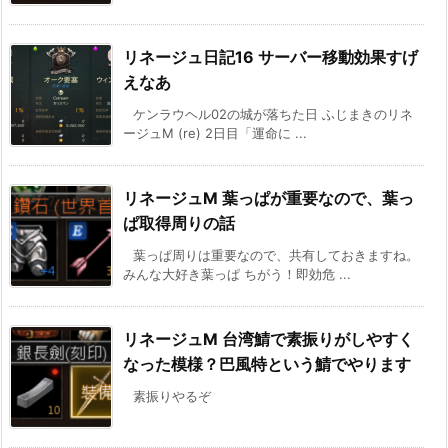
リネージュ日記16 サーバー移動効果すげ
えなあ
ケンラウヘル02の城が落ちた日 ふじまきのリネ
ージュM (re) 2日目「運命に ...
リネージュM 葉っぱが重要なので、葉っ
ぱ取得周りの話
葉っぱ周りは重要なので、共有しておきますね。
みんな大好き葉っぱ ちがう！即効危 ...
リネージュM 台湾鯖で素振りがしやすく
なった模様？巴風特という鯖でやります
素振りやるぞ