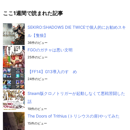
ここ1週間で読まれた記事
SEKIRO:SHADOWS DIE TWICEで個人的にお勧めスキ
ル【隻狼】
36件のビュー
FGOのガチャは悪い文明
25件のビュー
【FF14】G13導入のすゝめ
24件のビュー
Steam版クロノトリガーが起動しなくて悪戦苦闘した
話
19件のビュー
The Doors of Trithius (トリシウスの扉)やってみた
15件のビュー