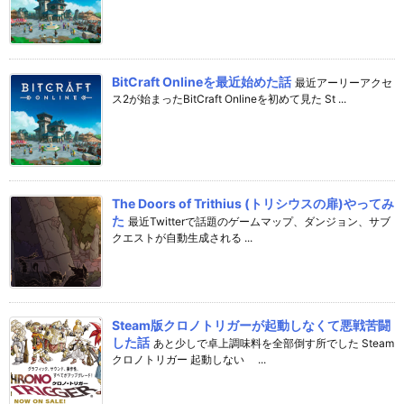
BitCraft Onlineを最近始めた話
最近アーリーアクセ
ス2が始まったBitCraft Onlineを初めて見た St ...
The Doors of Trithius (トリシウスの扉)やってみ
た
最近Twitterで話題のゲームマップ、ダンジョン、サブ
クエストが自動生成される ...
Steam版クロノトリガーが起動しなくて悪戦苦闘
した話
あと少しで卓上調味料を全部倒す所でした Steam
クロノトリガー 起動しない ...