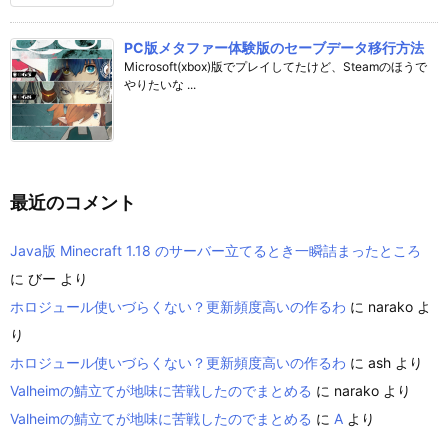
PC版メタファー体験版のセーブデータ移行方法
Microsoft(xbox)版でプレイしてたけど、Steamのほうで
やりたいな ...
最近のコメント
Java版 Minecraft 1.18 のサーバー立てるとき一瞬詰まったところ
に
びー
より
ホロジュール使いづらくない？更新頻度高いの作るわ
に
narako
よ
り
ホロジュール使いづらくない？更新頻度高いの作るわ
に
ash
より
Valheimの鯖立てが地味に苦戦したのでまとめる
に
narako
より
Valheimの鯖立てが地味に苦戦したのでまとめる
に
A
より