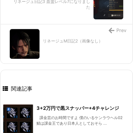
リネージュ日記3 血盟レベル7になりまし
た
Prev
リネージュM日記2（画像なし）
関連記事
3+2万円で黒スナッパー+4チャレンジ
課金芸のお時間ですよ 僕のいるケンラウヘル02
鯖は課金王であり日本人としておそら ...