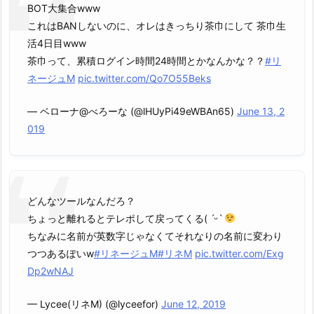
BOT大集合www
これはBANしないのに、オレはきっちり茶巾にして 茶巾生
活4日目www
茶巾って、累積ログイン時間24時間とかなんかな？？
#リ
ネージュM
pic.twitter.com/Qo7O55Beks
— ベローナ@べろーな (@lHUyPi49eWBAn65)
June 13, 2
019
どんなツールなんだろ？
ちょっと離れるとテレポして戻ってくる( ˊᵕˋ
ちなみに名前が英数字じゃなくてそれなりの名前に変わり
つつあるぽいw
#リネージュM
#リネM
pic.twitter.com/Exg
Dp2wNAJ
— Lycee(リネM) (@lyceefor)
June 12, 2019