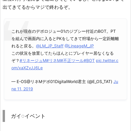
出てきてるからマジで終わるぞ。
これが現在のデポロジュー01のジプシー付近のBOT。PT
を組んで画面内に入るとPKをしてきて狩場から一定距離離
れると戻る。
@LM_JP_Staff
@LineageM_JP
この状況を放置してたらほんとにプレイヤー居なくなる
ぞ？
#リネージュM
#リネM
#不正ツール
#BOT
pic.twitter.c
om/xaXZvJJ6Le
— E-OS@リネMデポ01DigitalWorld君主 (@E_OS_TAT)
Ju
ne 11, 2019
ガイ◌イベント