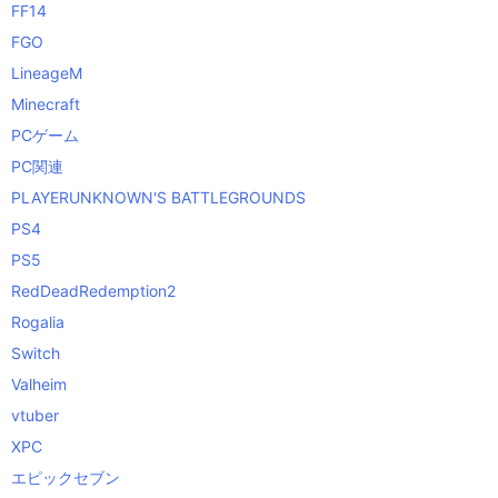
FF14
FGO
LineageM
Minecraft
PCゲーム
PC関連
PLAYERUNKNOWN'S BATTLEGROUNDS
PS4
PS5
RedDeadRedemption2
Rogalia
Switch
Valheim
vtuber
XPC
エピックセブン