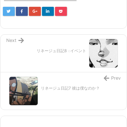
Next
リネージュ日記8 ◌イベント
Prev
リネージュ日記7 彼は僕なのか？