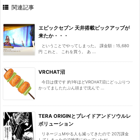
関連記事
エピックセブン 天井搭載ピックアップが
来たか・・・
ということでやってしまった。 課金額：15,680
円 これと、 これを買う。 あ ...
VRCHAT沼
今日は僕です 約1年ほどVRCHAT沼にどっぷりつ
かってましたたぶん頭まで沈んで ...
TERA ORIGINとブレイドアンドソウルレ
ボリューション
リネージュMやる人も減ってきたので 20万課金
してしまったので地道にやっていたが ...