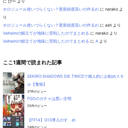
に
びー
より
ホロジュール使いづらくない？更新頻度高いの作るわ
に
narako
よ
り
ホロジュール使いづらくない？更新頻度高いの作るわ
に
ash
より
Valheimの鯖立てが地味に苦戦したのでまとめる
に
narako
より
Valheimの鯖立てが地味に苦戦したのでまとめる
に
A
より
ここ1週間で読まれた記事
SEKIRO:SHADOWS DIE TWICEで個人的にお勧めスキ
ル【隻狼】
37件のビュー
FGOのガチャは悪い文明
25件のビュー
【FF14】G13導入のすゝめ
24件のビュー