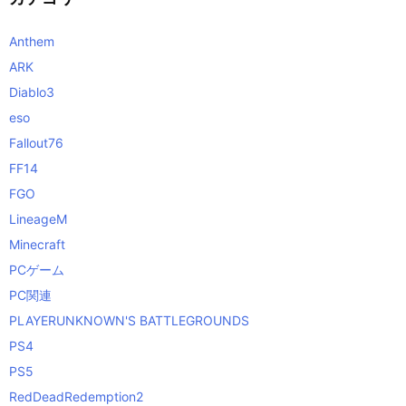
Anthem
ARK
Diablo3
eso
Fallout76
FF14
FGO
LineageM
Minecraft
PCゲーム
PC関連
PLAYERUNKNOWN'S BATTLEGROUNDS
PS4
PS5
RedDeadRedemption2