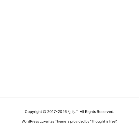
Copyright ©
2017
-2026
ならこ
All Rights Reserved.
WordPress Luxeritas Theme is provided by "
Thought is free
".