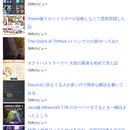
20件のビュー
Steam版クロノトリガーが起動しなくて悪戦苦闘した
話
19件のビュー
The Doors of Trithius (トリシウスの扉)やってみた
18件のビュー
オクトパストラベラー 大陸の覇者を初めて見た話
13件のビュー
Discordに怯えてる人が多いので簡単な解説を書いて
みる
13件のビュー
Java版 Minecraft 1.18 のサーバー立てるとき一瞬詰ま
ったところ
12件のビュー
KMRよ何故フェスを分けるのだ～次回300連までの計