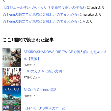
り
ホロジュール使いづらくない？更新頻度高いの作るわ
に
ash
より
Valheimの鯖立てが地味に苦戦したのでまとめる
に
narako
より
Valheimの鯖立てが地味に苦戦したのでまとめる
に
A
より
ここ1週間で読まれた記事
SEKIRO:SHADOWS DIE TWICEで個人的にお勧めスキ
ル【隻狼】
35件のビュー
FGOのガチャは悪い文明
27件のビュー
BitCraft Onlineの話2
20件のビュー
【FF14】G13導入のすゝめ