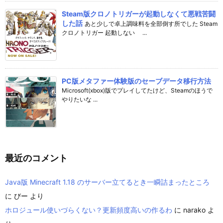
Steam版クロノトリガーが起動しなくて悪戦苦闘
した話
あと少しで卓上調味料を全部倒す所でした Steam
クロノトリガー 起動しない ...
PC版メタファー体験版のセーブデータ移行方法
Microsoft(xbox)版でプレイしてたけど、Steamのほうで
やりたいな ...
最近のコメント
Java版 Minecraft 1.18 のサーバー立てるとき一瞬詰まったところ
に
びー
より
ホロジュール使いづらくない？更新頻度高いの作るわ
に
narako
よ