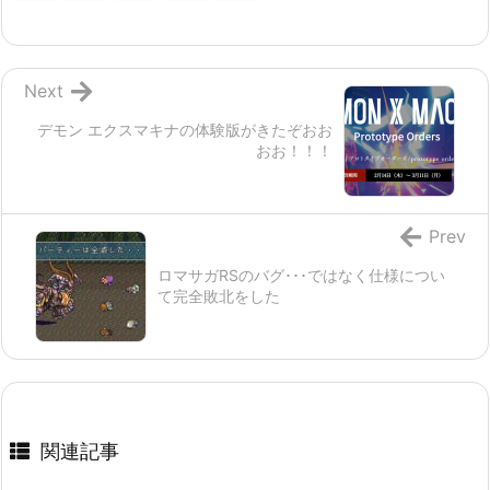
Next
デモン エクスマキナの体験版がきたぞおお
おお！！！
Prev
ロマサガRSのバグ･･･ではなく仕様につい
て完全敗北をした
関連記事