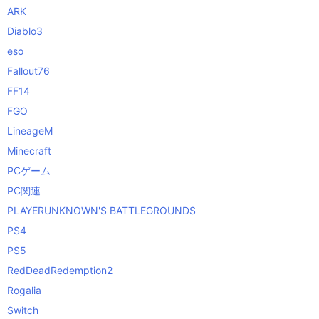
ARK
Diablo3
eso
Fallout76
FF14
FGO
LineageM
Minecraft
PCゲーム
PC関連
PLAYERUNKNOWN'S BATTLEGROUNDS
PS4
PS5
RedDeadRedemption2
Rogalia
Switch