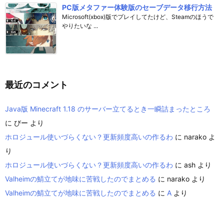
PC版メタファー体験版のセーブデータ移行方法
Microsoft(xbox)版でプレイしてたけど、Steamのほうで
やりたいな ...
最近のコメント
Java版 Minecraft 1.18 のサーバー立てるとき一瞬詰まったところ
に
びー
より
ホロジュール使いづらくない？更新頻度高いの作るわ
に
narako
よ
り
ホロジュール使いづらくない？更新頻度高いの作るわ
に
ash
より
Valheimの鯖立てが地味に苦戦したのでまとめる
に
narako
より
Valheimの鯖立てが地味に苦戦したのでまとめる
に
A
より