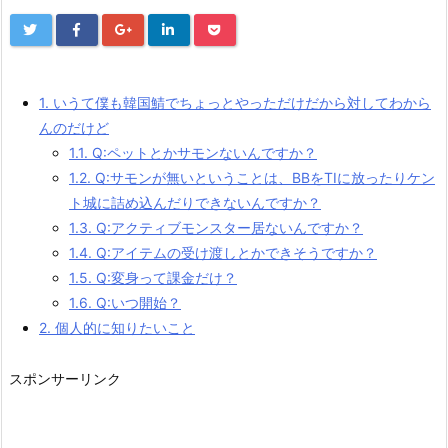
1.
いうて僕も韓国鯖でちょっとやっただけだから対してわから
んのだけど
1.1.
Q:ペットとかサモンないんですか？
1.2.
Q:サモンが無いということは、BBをTIに放ったりケン
ト城に詰め込んだりできないんですか？
1.3.
Q:アクティブモンスター居ないんですか？
1.4.
Q:アイテムの受け渡しとかできそうですか？
1.5.
Q:変身って課金だけ？
1.6.
Q:いつ開始？
2.
個人的に知りたいこと
スポンサーリンク