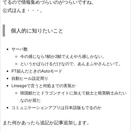
てるので情報集めづらいのがつらいですね。
公式ほんま・・・。
個人的に知りたいこと
サーバ数
今の感じなら1鯖か2鯖でええやろ感しかない。
というかばらけるだけなので、あんまふやさんといて。
PT組んだときのAutoモード
自動ヒール設定周り
Lineageで言うと何処までの実装か
韓国鯖だとドラゴンナイトに加えて銃士と暗黒騎士みたい
なのが居た
コミュニケーションアプリは日本語版もでるのか
また何かあったら追記か記事追加します。