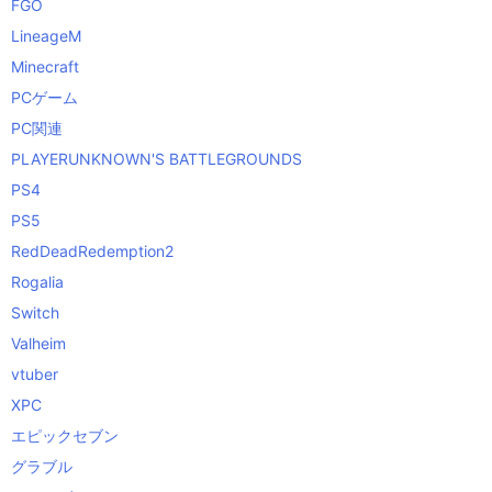
FGO
LineageM
Minecraft
PCゲーム
PC関連
PLAYERUNKNOWN'S BATTLEGROUNDS
PS4
PS5
RedDeadRedemption2
Rogalia
Switch
Valheim
vtuber
XPC
エピックセブン
グラブル